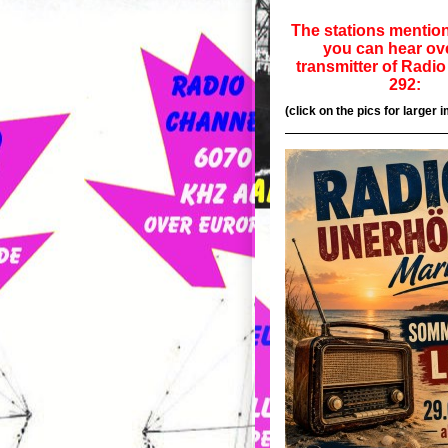
The stations mentio
you can hear ov
transmitter of Radi
292:
(click on the pics for larger 