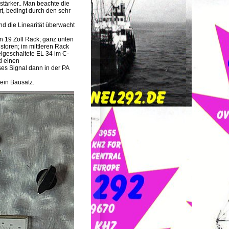
rstärker.. Man beachte die
rt, bedingt durch den sehr
nd die Linearität überwacht
n 19 Zoll Rack; ganz unten
storen; im mittleren Rack
lelgeschaltete EL 34 im C-
d einen
ses Signal dann in der PA
 ein Bausatz.