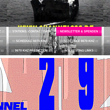
Z
STATIONS: CONTACT DATA
NEWSLETTER & SPENDEN
SCHEDULE 6070 KHZ
SCHEDULE 9670 KHZ
9670 KHZ PREDICTION
INTERESTING LINKS