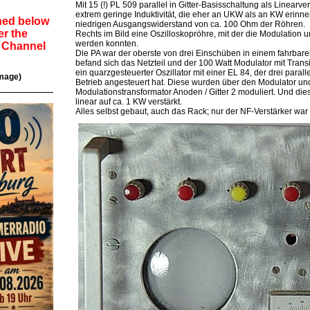
Mit 15 (!) PL 509 parallel in Gitter-Basisschaltung als Linearve
extrem geringe Induktivität, die eher an UKW als an KW erinne
ned below
niedrigen Ausgangswiderstand von ca. 100 Ohm der Röhren.
er the
Rechts im Bild eine Oszilloskopröhre, mit der die Modulation u
werden konnten.
o Channel
Die PA war der oberste von drei Einschüben in einem fahrbare
befand sich das Netzteil und der 100 Watt Modulator mit Transi
ein quarzgesteuerter Oszillator mit einer EL 84, der drei paral
image)
Betrieb angesteuert hat. Diese wurden über den Modulator un
Modulationstransformator Anoden / Gitter 2 moduliert. Und die
linear auf ca. 1 KW verstärkt.
Alles selbst gebaut, auch das Rack; nur der NF-Verstärker war