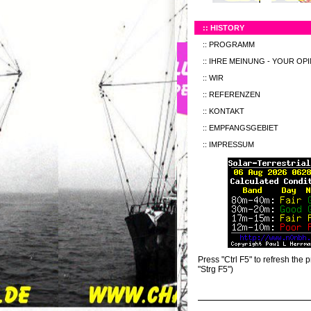
HISTORY
PROGRAMM
IHRE MEINUNG - YOUR OP
WIR
REFERENZEN
KONTAKT
EMPFANGSGEBIET
IMPRESSUM
Press "Ctrl F5" to refresh the p
"Strg F5")