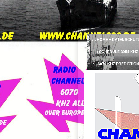
HOME + DATENSCHUT
SCHEDULE 3955 KHZ
6070 KHZ PREDICTION