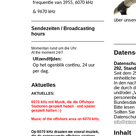
frequentie van 3955, 6070 kHz
& 9670 kHz
über unser
Sendezeiten / Broadcasting
hours
Momentan rund um die Uhr.
Datens
At the moment 24/7.
Uitzendtijden:
Datenschu
Op het ogenblik continu, 24 uur
292, Stand
per dag.
Seit dem 2
einheitlic
In den nac
Aktuelles
die durch 
und/oder „V
AKTUELLES:
personenb
6070 kHz mit Musik, die die Offshore
Bundesdat
Stationen gespielt haben - und später
Bitte lese
gespielt hätten :-)
Sollten Si
Datenschutz
Music of the offshore area on 6070 kHz.
info@inte
Inhalt
Op 6070 kHz draaien we vooral muziek,