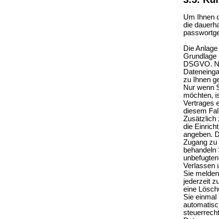
Um Ihnen d
die dauerh
passwortge
Die Anlage 
Grundlage I
DSGVO. Nac
Dateneinga
zu Ihnen g
Nur wenn S
möchten, i
Vertrages e
diesem Fal
Zusätzlich
die Einric
angeben. D
Zugang zu 
behandeln 
unbefugten 
Verlassen 
Sie melden 
jederzeit z
eine Lösch
Sie einmal 
automatisc
steuerrech