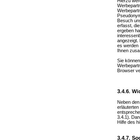
Hierzu wer
Werbepartn
Werbepartn
Pseudonyme
Besuch uns
erfasst, d
ergeben ha
interessen
angezeigt.
es werden 
Ihnen zus
Sie können
Werbepartn
Browser ve
3.4.6. W
Neben den 
erläuterte
entspreche
3.4.1). Da
Hilfe des h
3.4.7. So