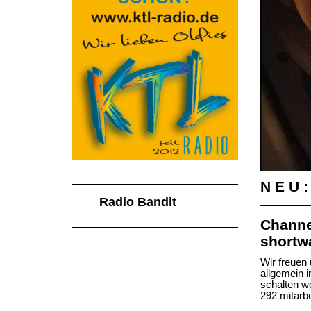
N E U :
Radio Bandit
Channe
shortw
Wir freuen
allgemein 
schalten wo
292 mitarbe