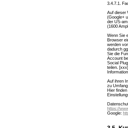
3.4.7.1. F
Auf dieser
(Google+ u
der US-ame
(1600 Amph
Wenn Sie ei
Browser ei
werden von
dadurch gg
Sie die Fun
Account be
Social Plu
teilen. [xx
Information
Auf ihren I
zu Umfang,
Hier finde
Einstellun
Datenschu
https://ww
Google:
ht
3.5. Ku