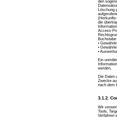
den sogena
Datensätze
Löschung g
aufgerufen
(Herkunfts
die übertr
Informatio
Access-Pro
Rechtsgrund
Buchstabe 
• Gewährle
• Gewährle
• Auswertun
Ein unmitte
Informatio
werden.
Die Daten 
Zwecke aut
nach dem Kr
3.1.2. Co
Wir verwen
Tools, Tar
Verfahren 