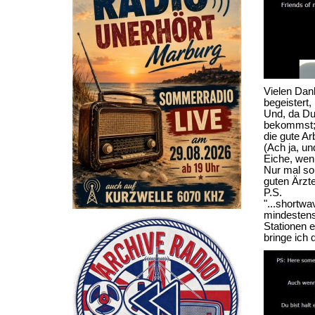
Vielen Dank
begeistert,
Und, da Du
bekommst; 
die gute Arb
(Ach ja, u
Eiche, wenn
Nur mal so 
guten Ärzt
P.S.
"...shortwa
mindestens
Stationen e
bringe ich