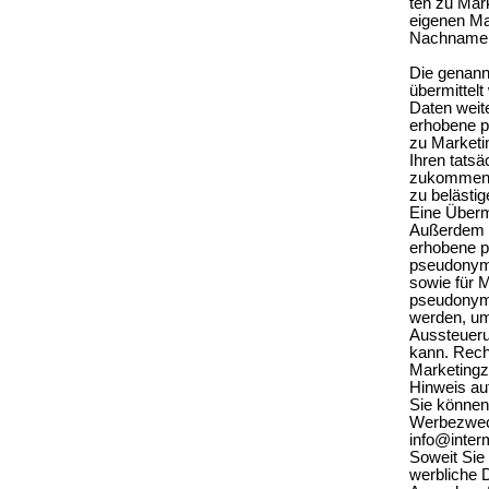
ten zu Mar
eigenen Ma
Nachname, 
Die genann
übermittel
Daten weit
erhobene 
zu Marketin
Ihren tatsä
zukommen z
zu belästig
Eine Übermi
Außerdem p
erhobene 
pseudonymi
sowie für 
pseudonymi
werden, um 
Aussteueru
kann. Rech
Marketingz
Hinweis au
Sie können
Werbezweck
info@inter
Soweit Sie
werbliche D