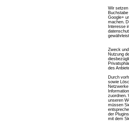
Wir setzen
Buchstabe 
Google+ un
machen. De
Interesse 
datenschut
gewährleis
Zweck und 
Nutzung de
diesbezügl
Privatsphä
des Anbiete
Durch vorh
sowie Lösc
Netzwerke 
Informatio
zuordnen. 
unseren We
müssen Sie
entspreche
der Plugins
mit dem Skr