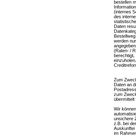
bestellen 
Informatio
(internes S
des intern
statistisc
Daten resu
Datenkateg
Bestellweg
werden nur
angegeben 
(Raten- / 
berechtigt,
einzuholen
Creditrefor
Zum Zweck 
Daten an d
Postadress
zum Zweck 
übermittelt
Wir können
automatisi
unsichere 
z.B. bei de
Auskunftei
im Rahmen 