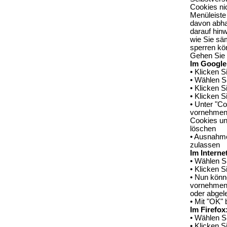
Cookies nic
Menüleiste
davon abha
darauf hin
wie Sie säm
sperren kö
Gehen Sie d
Im Google
• Klicken 
• Wählen Si
• Klicken S
• Klicken S
• Unter "Co
vornehmen:
Cookies u
löschen
• Ausnahme
zulassen
Im Interne
• Wählen S
• Klicken S
• Nun könne
vornehmen.
oder abgel
• Mit "OK" 
Im Firefox
• Wählen S
• Klicken S