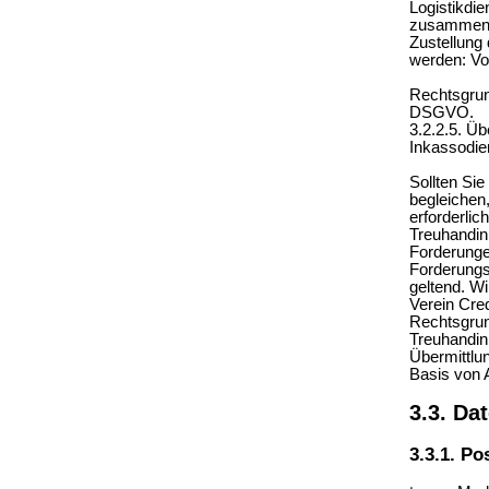
Logistikdi
zusammen: 
Zustellung
werden: V
Rechtsgrund
DSGVO.
3.2.2.5. Ü
Inkassodien
Sollten Si
begleichen,
erforderli
Treuhandink
Forderunge
Forderungs
geltend. W
Verein Cred
Rechtsgrun
Treuhandin
Übermittlu
Basis von 
3.3. Da
3.3.1. P