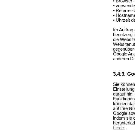
• Browser-
• verwende
• Referrer-
• Hostname
• Uhrzeit d
Im Auftrag
benutzen, 
die Websit
Websitenut
gegenüber 
Google Ana
anderen D
3.4.3. Go
Sie können
Einstellung
darauf hin,
Funktionen
können dar
auf Ihre N
Google sow
indem sie 
herunterlad
hl=de
.