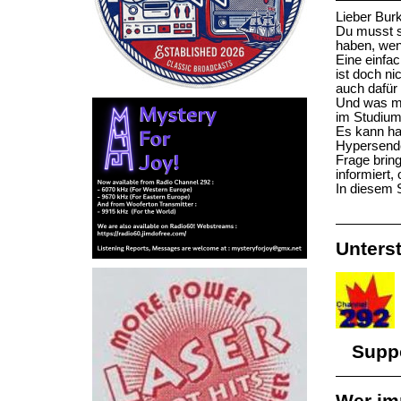
Lieber Bur
Du musst s
haben, wenn
Eine einfa
ist doch n
auch dafür
Und was me
im Studium
Es kann hal
Hypersende
Frage brin
informiert,
In diesem 
Unters
Suppor
Wer im