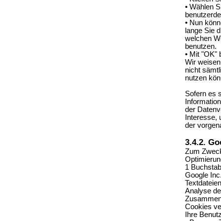
• Wählen S
benutzerdef
• Nun könne
lange Sie 
welchen We
benutzen.
• Mit "OK" 
Wir weisen 
nicht sämt
nutzen kön
Sofern es s
Informatio
der Datenv
Interesse, 
der vorgen
3.4.2. Go
Zum Zwecke
Optimierun
1 Buchstab
Google Inc
Textdateie
Analyse de
Zusammenha
Cookies ve
Ihre Benut