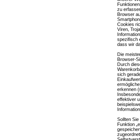
Funktionen
zu erfassen
Browser aut
Smartphone
Cookies ri
Viren, Tro
Informatio
spezifisch 
dass wir da
Die meiste
Browser-Si
Durch dies
Warenkorban
sich gerade
Einkaufwer
ermögliche
erkennen (
Insbesonde
effektiver 
beispielswe
Informatio
Sollten Sie
Funktion „e
gespeicher
zugeordnet
Selbstvers