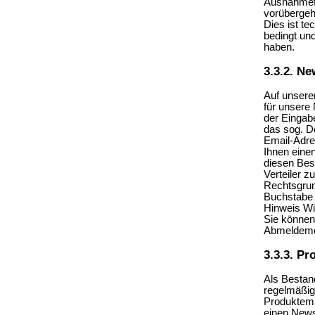
Ausnahmefä
vorüberge
Dies ist te
bedingt un
haben.
3.3.2. Ne
Auf unseren
für unsere
der Eingabe
das sog. D
Email-Adre
Ihnen eine
diesen Best
Verteiler 
Rechtsgrund
Buchstabe
Hinweis Wi
Sie können 
Abmeldemög
3.3.3. P
Als Bestan
regelmäßig
Produktemp
einen News