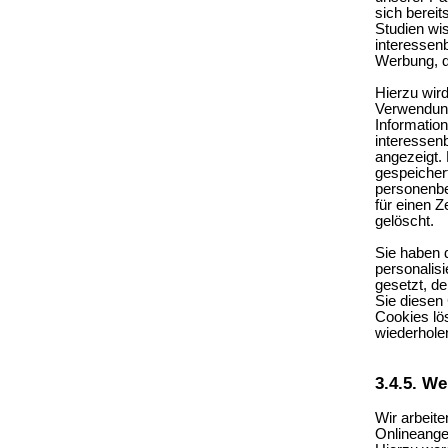
sich bereit
Studien wis
interessenb
Werbung, d
Hierzu wir
Verwendun
Informatio
interessen
angezeigt.
gespeicher
personenb
für einen 
gelöscht.
Sie haben 
personalis
gesetzt, de
Sie diesen 
Cookies lö
wiederhole
3.4.5. W
Wir arbeit
Onlineangeb