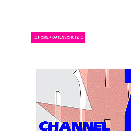
HOME + DATENSCHUTZ
STATIONS: CONTACT 
SCHEDULE 3955 KHZ
SCHEDULE 6070 K
6070 KHZ PREDICTION
9670 KHZ PREDICTI