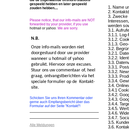
die de zogenaamde offshore-stations
gespeeld hebben en later gespeeld
1. Name un
zouden hebben....
2. Kontakt
3. Zwecke 
Please notice, that our info-mails are NOT
Interessen,
forwarded by your provider, if you use
werden sow
hotmail or yahoo
. We are sorry.
3.1. Aufruf
3.1.1. Log-
N
.
B.
3.1.2. Cook
3.1.3. Geo-
Onze info-mails worden niet
3.2. Begrü
doorgestuurd door uw provider
3.2.1. Dat
3.2.2. Iden
wanneer u hotmail of yahoo
3.3. Daten
gebruikt. Hiervoor onze excuses.
3.3.1. Pos
Stuur ons uw commentaar of, heel
3.3.2. News
graag, ontvangstberichten via het
3.3.3. Pro
3.3.4. Gew
speciale formulier op de Kontakt-
3.4. Online
site.
3.4.1 Cook
3.4.2. Goog
Schicken Sie uns Ihren Kommentar oder
3.4.3. Goog
gerne auch Empfangsbericht über das
3.4.4. Targ
Formular auf der Seite "Kontakt"!
3.4.5. Wer
3.4.6. Wid
3.4.7. Soci
3.5. Kunde
Alle Meldungen
3.6. Konta