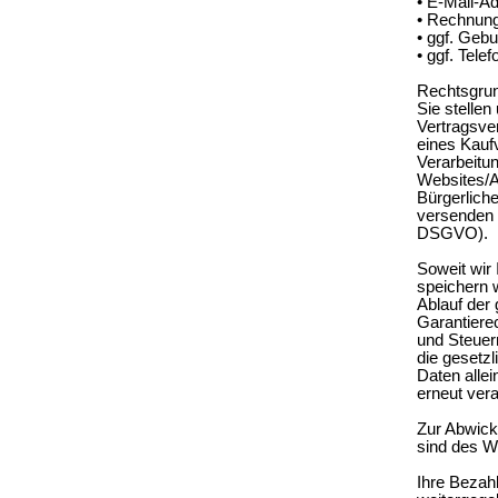
• E-Mail-A
• Rechnung
• ggf. Geb
• ggf. Tel
Rechtsgrun
Sie stellen
Vertragsve
eines Kauf
Verarbeitu
Websites/A
Bürgerlich
versenden 
DSGVO).
Soweit wir 
speichern 
Ablauf der
Garantiere
und Steuerr
die gesetz
Daten allei
erneut vera
Zur Abwick
sind des We
Ihre Bezah